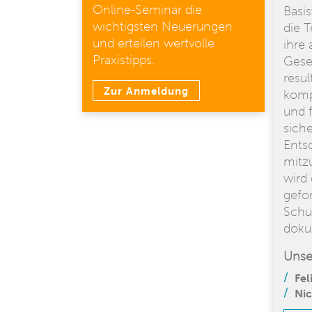
Online-Seminar die
Basis
wichtigsten Neuerungen
die 
und erteilen wertvolle
ihre 
Praxistipps.
Gese
resul
Zur Anmeldung
kom
und 
sich
Ents
mitz
wird 
gefo
Schul
doku
Unse
Fel
Nic