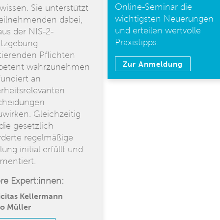
Online-Seminar die
wissen. Sie unterstützt
wichtigsten Neuerungen
Teilnehmenden dabei,
und erteilen wertvolle
aus der NIS-2-
Praxistipps.
tzgebung
tierenden Pflichten
Zur Anmeldung
petent wahrzunehmen
fundiert an
erheitsrelevanten
cheidungen
uwirken. Gleichzeitig
die gesetzlich
rderte regelmäßige
ung initial erfüllt und
mentiert.
re Expert:innen:
icitas Kellermann
o Müller