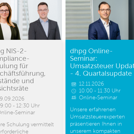
g NIS-2-
dhpg Online-
pliance-
Seminar:
ulung für
Umsatzsteuer Upda
chäftsführung,
- 4. Quartalsupdate
stände und
12.11.2026
sichtsräte
10:00 - 11:30 Uhr
Online-Seminar
9.09.2026
9:00 - 12:30 Uhr
Unsere erfahrenen
nline-Seminar
Umsatzsteuerexperten
präsentieren Ihnen in
re Schulung vermittelt
unserem kompakten
rforderliche