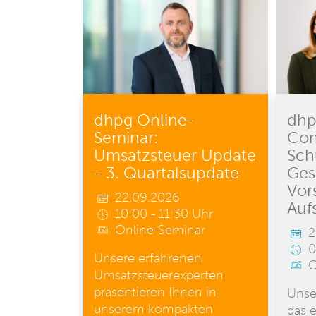
dhpg Online-
dhp
Seminar:
Com
Umsatzsteuer Update
Sch
- 3. Quartalsupdate
Ges
Vor
22.09.2026
Auf
10:00 - 11:30 Uhr
Online-Seminar
2
0
Unsere erfahrenen
O
Umsatzsteuerexperten
präsentieren Ihnen in
Unse
unserem kompakten
das e